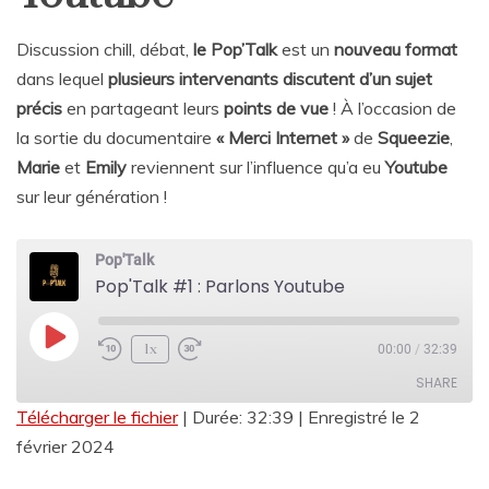
Discussion chill, débat,
le Pop’Talk
est un
nouveau format
dans lequel
plusieurs intervenants discutent d’un sujet
précis
en partageant leurs
points de vue
! À l’occasion de
la sortie du documentaire
« Merci Internet »
de
Squeezie
,
Marie
et
Emily
reviennent sur l’influence qu’a eu
Youtube
sur leur génération !
Pop'Talk
Pop'Talk #1 : Parlons Youtube
Play
1x
00:00
/
32:39
Episode
SHARE
Télécharger le fichier
|
Durée: 32:39
|
Enregistré le 2
février 2024
SHARE