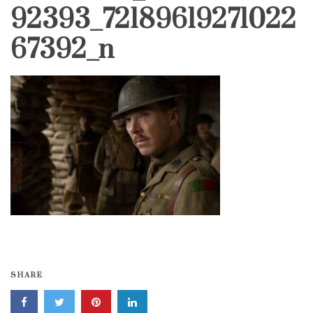
92393_72189619271022
67392_n
SHARE