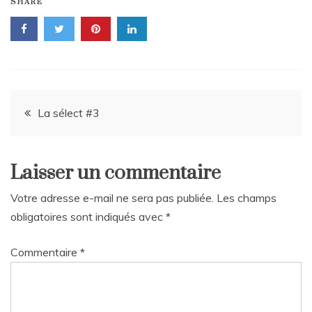
SHARE
Navigation
La sélect #3
de
Laisser un commentaire
l’article
Votre adresse e-mail ne sera pas publiée.
Les champs
obligatoires sont indiqués avec
*
Commentaire
*