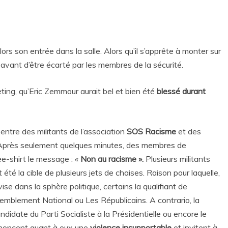
ors son entrée dans la salle. Alors qu’il s’apprête à monter sur
 avant d’être écarté par les membres de la sécurité.
ting, qu’Eric Zemmour aurait bel et bien été
blessé durant
entre des militants de l’association
SOS Racisme
et des
 Après seulement quelques minutes, des membres de
tee-shirt le message : «
Non au racisme ».
Plusieurs militants
té la cible de plusieurs jets de chaises. Raison pour laquelle,
vise dans la sphère politique, certains la qualifiant de
ssemblement National ou Les Républicains. A contrario, la
didate du Parti Socialiste à la Présidentielle ou encore le
dénoncent quant à eux une
violence insupportable
et invitent à