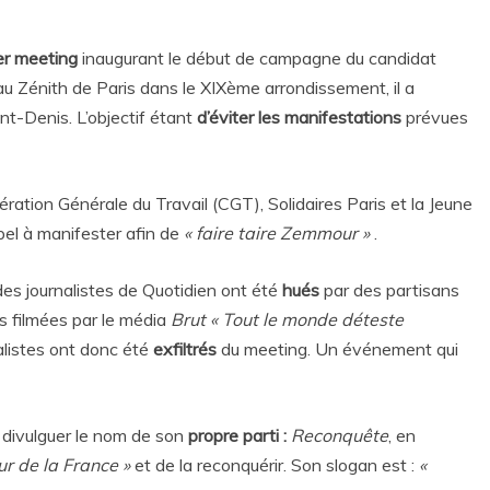
er meeting
inaugurant le début de campagne du candidat
 au Zénith de Paris dans le XIXème arrondissement, il a
nt-Denis. L’objectif étant
d’éviter les manifestations
prévues
ération Générale du Travail (CGT), Solidaires Paris et la Jeune
pel à manifester afin de
« faire taire Zemmour »
.
des journalistes de Quotidien ont été
hués
par des partisans
s filmées par le média
Brut
« Tout le monde déteste
rnalistes ont donc été
exfiltrés
du meeting. Un événement qui
r divulguer le nom de son
propre parti :
Reconquête
, en
ur de la France »
et de la reconquérir. Son slogan est :
«