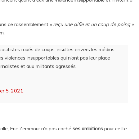
 dans ce rassemblement
« reçu une gifle et un coup de poing »
am.
pacifistes roués de coups, insultes envers les médias :
 violences insupportables qui n’ont pas leur place
rnalistes et aux militants agressés.
r 5, 2021
salle, Eric Zemmour n’a pas caché
ses ambitions
pour cette