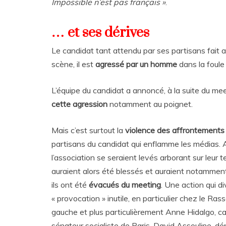
Impossible n’est pas français »
.
… et ses dérives
Le candidat tant attendu par ses partisans fait al
scène, il est
agressé par un homme
dans la foule
L’équipe du candidat a annoncé, à la suite du mee
cette agression
notamment au poignet.
Mais c’est surtout la
violence des affrontements
partisans du candidat qui enflamme les médias.
l’association se seraient levés arborant sur leur 
auraient alors été blessés et auraient notamment é
ils ont été
évacués du meeting
. Une action qui di
« provocation » inutile, en particulier chez le Ra
gauche et plus particulièrement Anne Hidalgo, can
sénateur socialiste de Paris, David Assouline, 