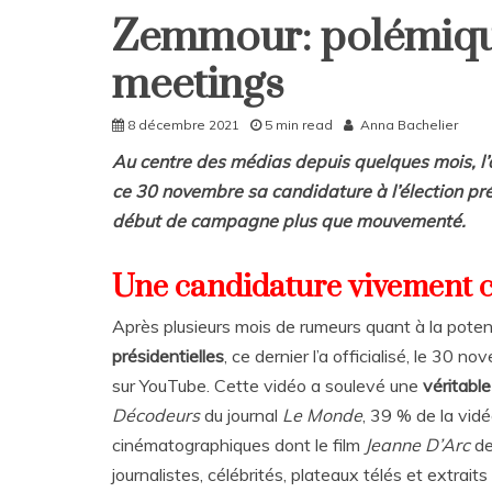
Zemmour: polémique
Home
Politique
meetings
8 décembre 2021
5 min read
Anna Bachelier
Au centre des médias depuis quelques mois, l’a
ce 30 novembre sa candidature à l’élection pré
début de campagne plus que mouvementé.
Une candidature vivement c
Après plusieurs mois de rumeurs quant à la pote
présidentielles
, ce dernier l’a officialisé, le 30
sur YouTube. Cette vidéo a soulevé une
véritabl
Décodeurs
du journal
Le Monde
, 39 % de la vi
cinématographiques dont le film
Jeanne D’Arc
de
journalistes, célébrités, plateaux télés et extrai